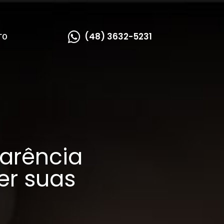
(48) 3632-5231
TO
arência
er suas