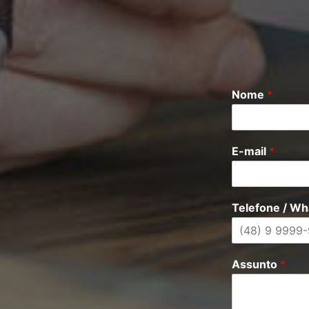
Nome
*
E-mail
*
Telefone / W
Assunto
*